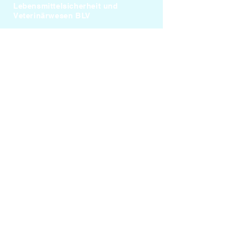
Lebensmittelsicherheit und
Veterinärwesen BLV
Kontakt:
Rolf Frischknecht
Beundenweg 10
CH-3177 Laupen
rolf.frischknecht@bamboorods.ch
© 2026
Impressum
Datenschutz
Dank Ihrer Unterstützung wird unsere
Stimme für die Fische lauter!