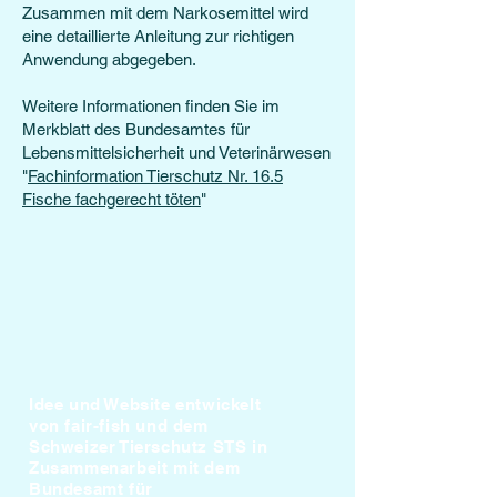
Zusammen mit dem Narkosemittel wird
eine detaillierte Anleitung zur richtigen
Anwendung abgegeben.
Weitere Informationen finden Sie im
Merkblatt des Bundesamtes für
Lebensmittelsicherheit und Veterinärwesen
"
Fachinformation Tierschutz Nr. 16.5
Fische fachgerecht töten
"
Idee und Website entwickelt
von fair-fish und dem
Schweizer Tierschutz STS in
Zusammenarbeit mit dem
Bundesamt für