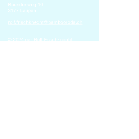
Beundenweg 10
3177 Laupen
rolf.frischknecht@bamboorods.ch
© 2024 par Rolf Frischknecht
Impressum
Protection des données
Grâce à votre soutien, notre voix pour
les poissons sera plus forte !
FA
IBAN : CH42
0025 9259 8266
1940
F