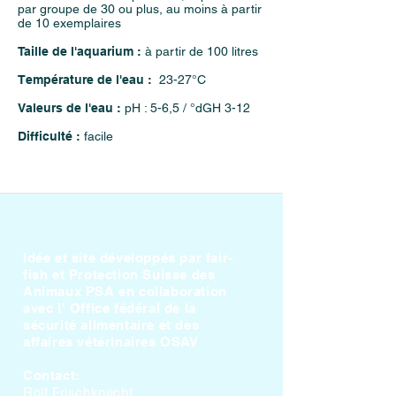
par groupe de 30 ou plus,
au moins à partir
de 10 exemplaires
Taille de l'aquarium :
à partir de 100 litres
Température de l'eau :
23-27°C
Valeurs de l'eau :
pH : 5-6,5 / °dGH 3-12
Difficulté :
facile
Idée et site développés par fair-
fish et Protection Suisse des
Animaux PSA en collaboration
avec l' Office fédéral de la
sécurité alimentaire et des
affaires vétérinaires OSAV
Contact:
Rolf Frischknecht