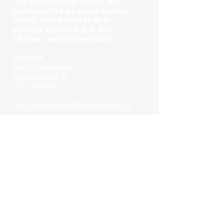
fish et Protection Suisse des
Animaux PSA en collaboration
avec l' Office fédéral de la
sécurité alimentaire et des
affaires vétérinaires OSAV
Contact:
Rolf Frischknecht
Beundenweg 10
3177 Laupen
rolf.frischknecht@bamboorods.ch
© 2024 par Rolf Frischknecht
Impressum
Protection des données
Grâce à votre soutien, notre voix pour
les poissons sera plus forte !