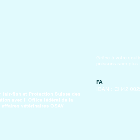
Grâce à votre souti
poissons sera plus f
FA
IBAN : CH42 002
r fair-fish et Protection Suisse des
on avec l' Office fédéral de la
s affaires vétérinaires OSAV